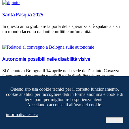
Santa Pasqua 2025
In questo anno giubilare la porta della speranza si è spalancata su
un mondo lacerato da tanti conflitti e un’umanità...
Autonomie possibili nelle disabilità visive
Si è tenuto a Bologna il 14 aprile nella sede dell’Istituto Cavazza
il convegno Autonomie possibili nelle disabilità visive, evento...
Questo sito usa cookie tecnici per il corretto funzionamento,
cookie analitici per raccogliere dati in forma anonima e cookie di
terze parti per migliorare l'esperienza utente.
Convegno "Autonomie possibili nelle persone con
Accettando acconsenti all’uso dei cookie.
disabil…
informativa estesa
Accetto
Il convegno fa parte delle iniziative previste dal progetto
“Autonomie Possibili”, che prevede iniziative a favore delle