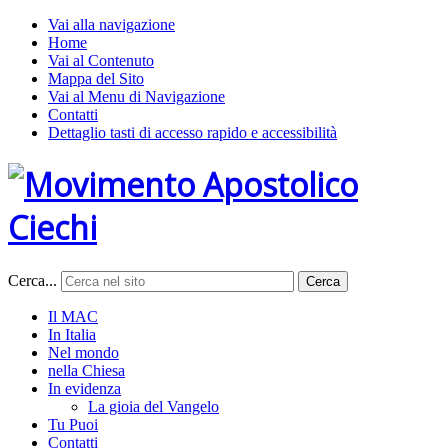
Vai alla navigazione
Home
Vai al Contenuto
Mappa del Sito
Vai al Menu di Navigazione
Contatti
Dettaglio tasti di accesso rapido e accessibilità
Cerca...
Cerca
Il MAC
In Italia
Nel mondo
nella Chiesa
In evidenza
La gioia del Vangelo
Tu Puoi
Contatti