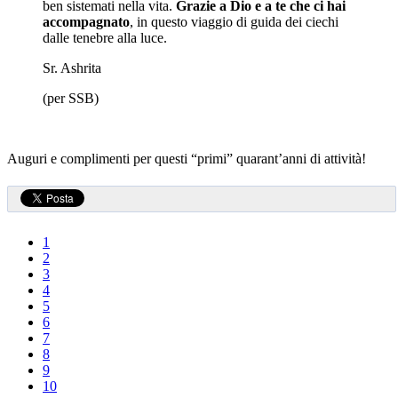
ben sistemati nella vita.
Grazie a Dio e a te che ci hai
accompagnato
, in questo viaggio di guida dei ciechi
dalle tenebre alla luce.
Sr. Ashrita
(per SSB)
Auguri e complimenti per questi “primi” quarant’anni di attività!
1
2
3
4
5
6
7
8
9
10